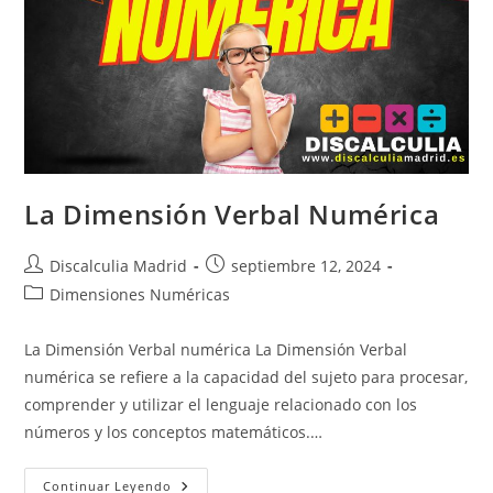
La Dimensión Verbal Numérica
Autor
Publicación
Discalculia Madrid
septiembre 12, 2024
de
de
Categoría
Dimensiones Numéricas
la
la
de
entrada:
entrada:
la
La Dimensión Verbal numérica La Dimensión Verbal
entrada:
numérica se refiere a la capacidad del sujeto para procesar,
comprender y utilizar el lenguaje relacionado con los
números y los conceptos matemáticos.…
La
Continuar Leyendo