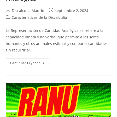
Autor
Publicación
Discalculia Madrid
septiembre 2, 2024
de
de
Categoría
Características de la Discalculia
la
la
de
entrada:
entrada:
la
La Representación de Cantidad Analógica se refiere a la
entrada:
capacidad innata y no verbal que permite a los seres
humanos y otros animales estimar y comparar cantidades
sin recurrir al…
Representación
Continuar Leyendo
De
Cantidad
Analógica