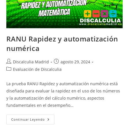
RANU Rapidez y automatización
numérica
Autor
Publicación
Discalculia Madrid
agosto 29, 2024
de
de
Categoría
Evaluación de Discalculia
la
la
de
entrada:
entrada:
la
La prueba RANU Rapidez y automatización numérica está
entrada:
diseñada para evaluar la rapidez en el uso de los números
y la automatización del cálculo numérico, aspectos
fundamentales en el desempeño…
RANU
Continuar Leyendo
Rapidez
Y