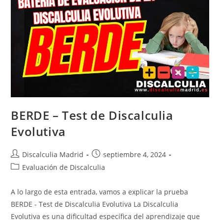
BERDE – Test de Discalculia
Evolutiva
Autor
Publicación
Discalculia Madrid
septiembre 4, 2024
de
de
Categoría
Evaluación de Discalculia
la
la
de
entrada:
entrada:
la
A lo largo de esta entrada, vamos a explicar la prueba
entrada:
BERDE - Test de Discalculia Evolutiva La Discalculia
Evolutiva es una dificultad específica del aprendizaje que