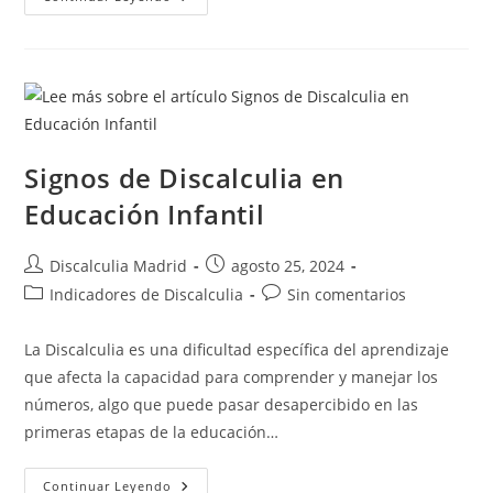
27
Evaluación
De
Problemas
Y
Estrategias
De
Cálculo
Signos de Discalculia en
Educación Infantil
Autor
Publicación
Discalculia Madrid
agosto 25, 2024
de
de
Categoría
Comentarios
Indicadores de Discalculia
Sin comentarios
la
la
de
de
entrada:
entrada:
la
la
La Discalculia es una dificultad específica del aprendizaje
entrada:
entrada:
que afecta la capacidad para comprender y manejar los
números, algo que puede pasar desapercibido en las
primeras etapas de la educación…
Signos
Continuar Leyendo