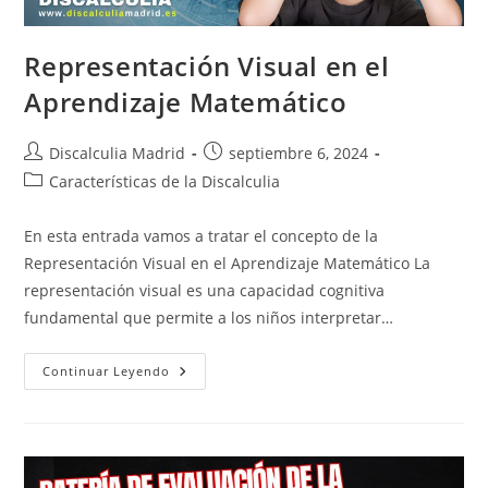
Representación Visual en el
Aprendizaje Matemático
Autor
Publicación
Discalculia Madrid
septiembre 6, 2024
de
de
Categoría
Características de la Discalculia
la
la
de
entrada:
entrada:
la
En esta entrada vamos a tratar el concepto de la
entrada:
Representación Visual en el Aprendizaje Matemático La
representación visual es una capacidad cognitiva
fundamental que permite a los niños interpretar…
Representación
Continuar Leyendo
Visual
En
El
Aprendizaje
Matemático