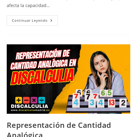
afecta la capacidad…
BERDE
Continuar Leyendo
–
Test
De
Discalculia
Evolutiva
Representación de Cantidad
Analógica