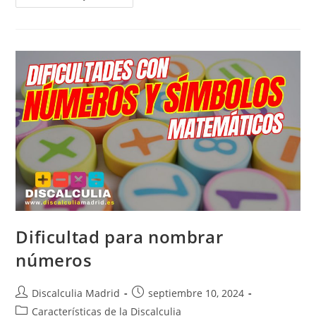
Dimensión
Verbal
Numérica
Dificultad para nombrar
números
Autor
Publicación
Discalculia Madrid
septiembre 10, 2024
de
de
Categoría
Características de la Discalculia