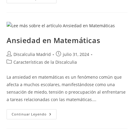
De
Discalculia
En
Educación
Infantil
Ansiedad en Matemáticas
Autor
Publicación
Discalculia Madrid
julio 31, 2024
de
de
Categoría
Características de la Discalculia
la
la
de
entrada:
entrada:
la
La ansiedad en matemáticas es un fenómeno común que
entrada:
afecta a muchos escolares, manifestándose como una
sensación de miedo, tensión o preocupación al enfrentarse
a tareas relacionadas con las matemáticas.…
Ansiedad
Continuar Leyendo
En
Matemáticas