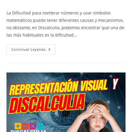
la
la
de
entrada:
entrada:
la
La Dificultad para nombrar números y usar símbolos
entrada:
matemáticos puede tener diferentes causas y mecanismos,
no obstante, en Discalculia, podemos encontrar que una de
las más habituales es la dificultad…
Dificultad
Continuar Leyendo
Para
Nombrar
Números