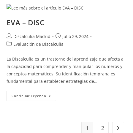
EVA – DISC
Autor
Publicación
Discalculia Madrid
julio 29, 2024
de
de
Categoría
Evaluación de Discalculia
la
la
de
entrada:
entrada:
la
La Discalculia es un trastorno del aprendizaje que afecta a
entrada:
la capacidad para comprender y manipular los números y
conceptos matemáticos. Su identificación temprana es
fundamental para establecer estrategias de…
EVA
Continuar Leyendo
–
DISC
1
2
Ir a la 