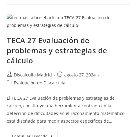
Automatización
Numérica
TECA 27 Evaluación de
problemas y estrategias de
cálculo
Autor
Publicación
Discalculia Madrid
agosto 27, 2024
de
de
Categoría
Evaluación de Discalculia
la
la
de
entrada:
entrada:
la
El TECA 27 Evaluación de problemas y estrategias de
entrada:
cálculo, constituye una herramienta centrada en la
detección de dificultades en el razonamiento matemático
está diseñada para medir aspectos específicos de…
TECA
Continuar Leyendo