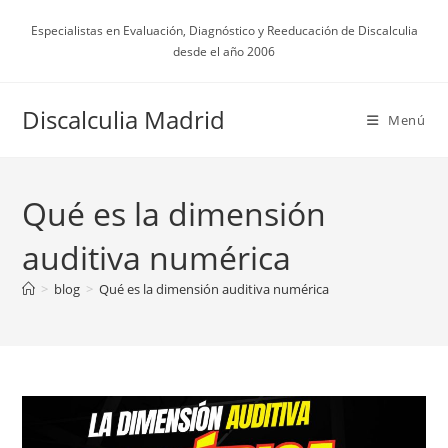
Ir
Especialistas en Evaluación, Diagnóstico y Reeducación de Discalculia
al
desde el año 2006
contenido
Discalculia Madrid
Menú
Qué es la dimensión
auditiva numérica
>
blog
>
Qué es la dimensión auditiva numérica