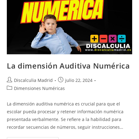
La dimensión Auditiva Numérica
Autor
Publicación
Discalculia Madrid
julio 22, 2024
de
de
Categoría
Dimensiones Numéricas
la
la
de
entrada:
entrada:
la
La dimensión auditiva numérica es crucial para que el
entrada:
escolar pueda procesar y retener información numérica
presentada verbalmente. Se refiere a la habilidad para
recordar secuencias de números, seguir instrucciones…